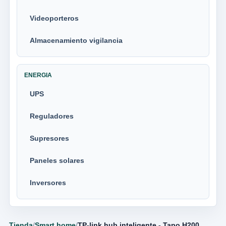
Videoporteros
Almacenamiento vigilancia
ENERGIA
UPS
Reguladores
Supresores
Paneles solares
Inversores
Tienda
/
Smart home
/
TP-link hub inteligente - Tapo H200