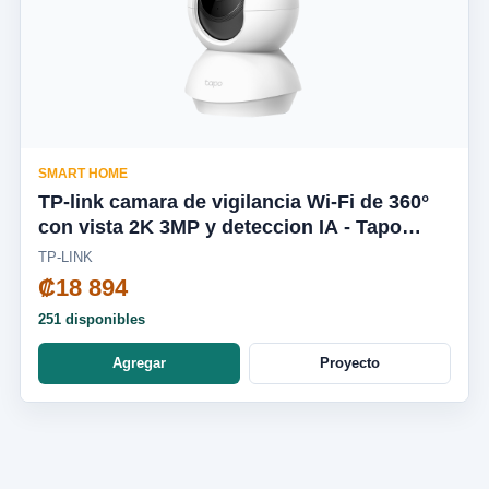
SMART HOME
TP-link camara de vigilancia Wi-Fi de 360°
con vista 2K 3MP y deteccion IA - Tapo
C210
TP-LINK
₡18 894
251 disponibles
Agregar
Proyecto