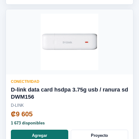
CONECTIVIDAD
D-link data card hsdpa 3.75g usb / ranura sd
DWM156
D-LINK
₡9 605
1 673 disponibles
Agregar
Proyecto