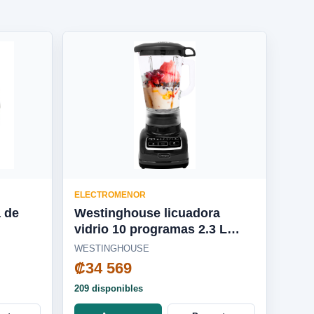
ELECTROMENOR
a de
Westinghouse licuadora
vidrio 10 programas 2.3 L
650W negra - WKBEFL601BK
WESTINGHOUSE
₡34 569
209 disponibles