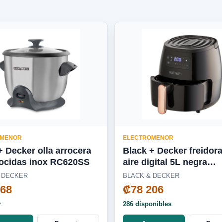
OMENOR
ELECTROMENOR
+ Decker olla arrocera
Black + Decker freidor
cocidas inox RC620SS
aire digital 5L negra
HFD5055B
 DECKER
BLACK & DECKER
968
₡78 206
r
286 disponibles