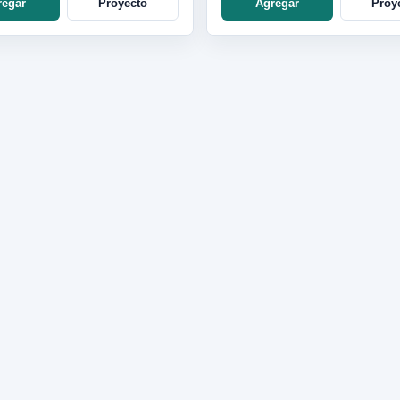
regar
Proyecto
Agregar
Proy