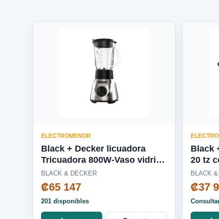
ELECTROMENOR
ELECTR
Black + Decker licuadora
Black 
Tricuadora 800W-Vaso vidrio
20 tz 
2 veloc - BL1686-0SDLA
BLACK & DECKER
BLACK &
₡65 147
₡37 
201 disponibles
Consulta