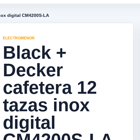
inox digital CM4200S-LA
ELECTROMENOR
Black +
Decker
cafetera 12
tazas inox
digital
CM4200S-LA