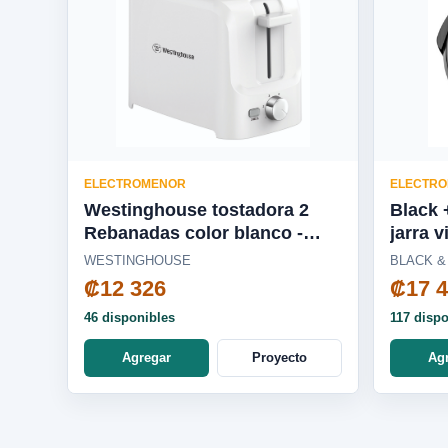
ELECTROMENOR
ELECTR
Westinghouse tostadora 2
Black 
Rebanadas color blanco -
jarra v
WKTTSL10
Tricua
WESTINGHOUSE
BLACK &
Fusion
₡12 326
₡17 
BL165
46 disponibles
117 disp
Agregar
Proyecto
Ag