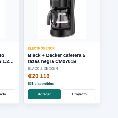
ELECTROMENOR
to
Black + Decker cafetera 5
a 1.25L
tazas negra CM0701B
BLACK & DECKER
₡20 116
631 disponibles
ecto
Agregar
Proyecto