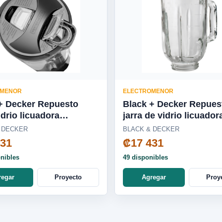
OMENOR
ELECTROMENOR
+ Decker Repuesto
Black + Decker Repues
idrio licuadora
jarra de vidrio licuador
dora, Cyclone, Pulverix,
DuraPro/Ice Crush -
 DECKER
BLACK & DECKER
 Blade, silenciosa
BL2010WG-03LA
431
₡17 431
0-04LA
onibles
49 disponibles
regar
Proyecto
Agregar
Proy