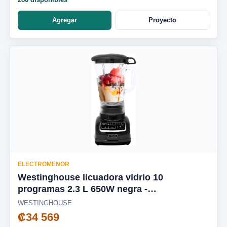
Agregar
Proyecto
ELECTROMENOR
Westinghouse licuadora vidrio 10
programas 2.3 L 650W negra -
WKBEFL601BK
WESTINGHOUSE
₡34 569