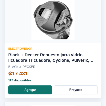
ELECTROMENOR
Black + Decker Repuesto jarra vidrio
licuadora Tricuadora, Cyclone, Pulverix,
Fusion Blade, silenciosa BL1650-04LA
BLACK & DECKER
₡17 431
117 disponibles
Agregar
Proyecto