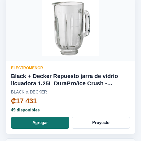
ELECTROMENOR
Black + Decker Repuesto jarra de vidrio
licuadora 1.25L DuraPro/Ice Crush -
BL2010WG-03LA
BLACK & DECKER
₡17 431
49 disponibles
Agregar
Proyecto