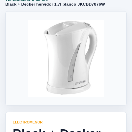
Black + Decker hervidor 1.7l blanco JKCBD7876W
ELECTROMENOR