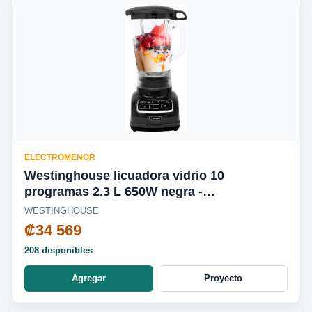
ELECTROMENOR
Westinghouse licuadora vidrio 10
programas 2.3 L 650W negra -
WKBEFL601BK
WESTINGHOUSE
₡34 569
208 disponibles
Agregar
Proyecto