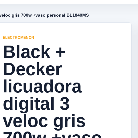
3 veloc gris 700w +vaso personal BL1840MS
ELECTROMENOR
Black +
Decker
licuadora
digital 3
veloc gris
700w +vaso