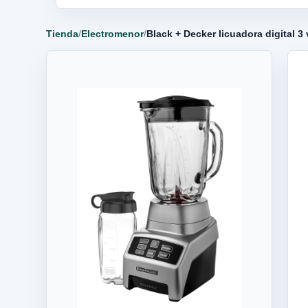
Tienda
/
Electromenor
/
Black + Decker licuadora digital 