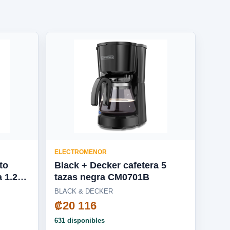
ELECTROMENOR
to
Black + Decker cafetera 5
a 1.25L
tazas negra CM0701B
BLACK & DECKER
₡20 116
631 disponibles