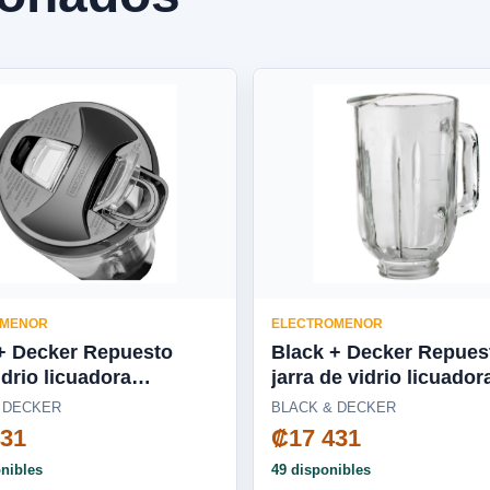
OMENOR
ELECTROMENOR
+ Decker Repuesto
Black + Decker Repues
idrio licuadora
jarra de vidrio licuador
dora, Cyclone, Pulverix,
DuraPro/Ice Crush -
 DECKER
BLACK & DECKER
 Blade, silenciosa
BL2010WG-03LA
431
₡17 431
0-04LA
onibles
49 disponibles