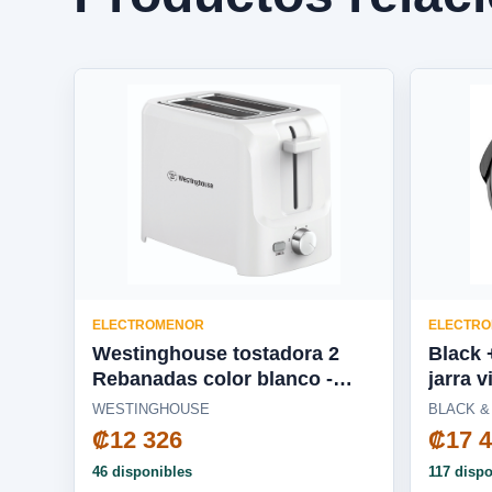
ELECTROMENOR
ELECTR
Westinghouse tostadora 2
Black 
Rebanadas color blanco -
jarra v
WKTTSL10
Tricua
WESTINGHOUSE
BLACK &
Fusion
₡12 326
₡17 
BL165
46 disponibles
117 disp