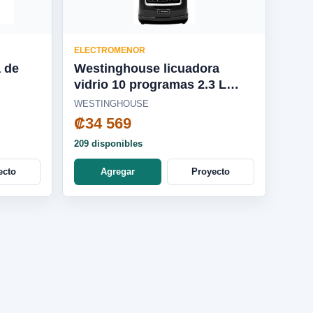
ELECTROMENOR
a de
Westinghouse licuadora
vidrio 10 programas 2.3 L
650W negra - WKBEFL601BK
WESTINGHOUSE
₡34 569
209 disponibles
ecto
Agregar
Proyecto