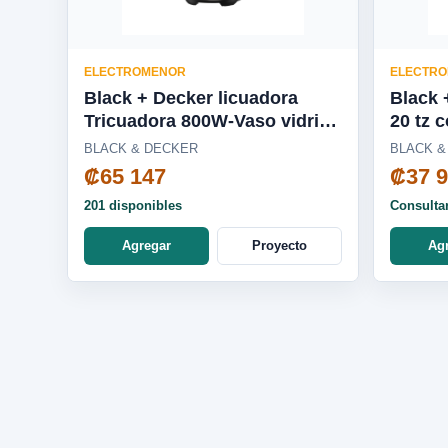
ELECTROMENOR
ELECTR
Black + Decker licuadora
Black 
Tricuadora 800W-Vaso vidrio
20 tz 
2 veloc - BL1686-0SDLA
BLACK & DECKER
BLACK &
₡65 147
₡37 
201 disponibles
Consulta
Agregar
Proyecto
Ag