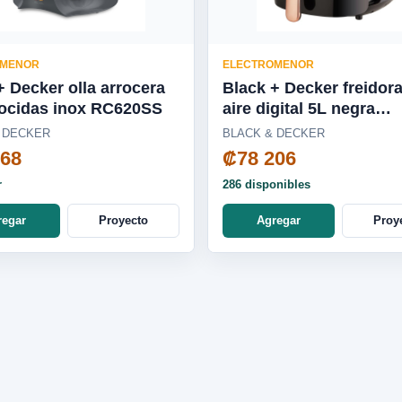
OMENOR
ELECTROMENOR
+ Decker olla arrocera
Black + Decker freidor
cocidas inox RC620SS
aire digital 5L negra
HFD5055B
 DECKER
BLACK & DECKER
968
₡78 206
r
286 disponibles
regar
Proyecto
Agregar
Proy