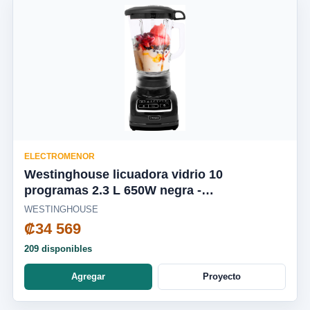
ELECTROMENOR
Westinghouse licuadora vidrio 10
programas 2.3 L 650W negra -
WKBEFL601BK
WESTINGHOUSE
₡34 569
209 disponibles
Agregar
Proyecto