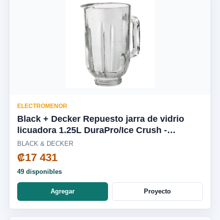
ELECTROMENOR
Black + Decker Repuesto jarra de vidrio
licuadora 1.25L DuraPro/Ice Crush -
BL2010WG-03LA
BLACK & DECKER
₡17 431
49 disponibles
Agregar
Proyecto