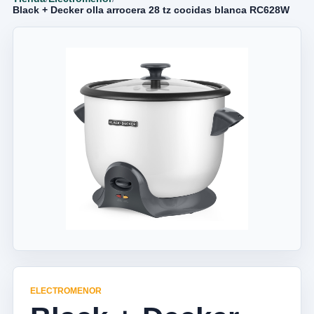
Black + Decker olla arrocera 28 tz cocidas blanca RC628W
ELECTROMENOR