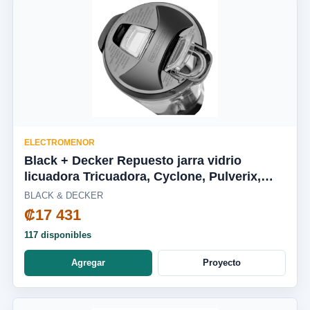
ELECTROMENOR
Black + Decker Repuesto jarra vidrio
licuadora Tricuadora, Cyclone, Pulverix,
Fusion Blade, silenciosa BL1650-04LA
BLACK & DECKER
₡17 431
117 disponibles
Agregar
Proyecto