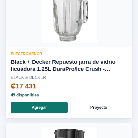
ELECTROMENOR
Black + Decker Repuesto jarra de vidrio
licuadora 1.25L DuraPro/Ice Crush -
BL2010WG-03LA
BLACK & DECKER
₡17 431
49 disponibles
Agregar
Proyecto