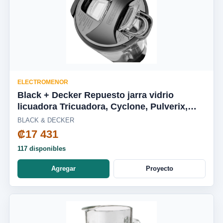
ELECTROMENOR
Black + Decker Repuesto jarra vidrio
licuadora Tricuadora, Cyclone, Pulverix,
Fusion Blade, silenciosa BL1650-04LA
BLACK & DECKER
₡17 431
117 disponibles
Agregar
Proyecto