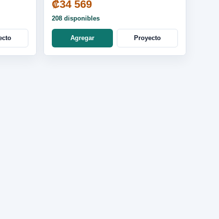
₡34 569
208 disponibles
ecto
Agregar
Proyecto