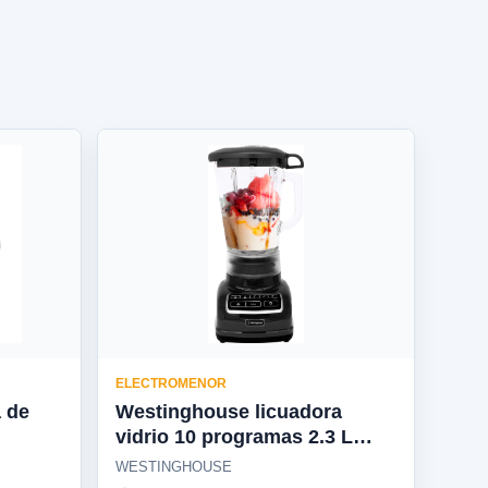
ELECTROMENOR
a de
Westinghouse licuadora
vidrio 10 programas 2.3 L
650W negra - WKBEFL601BK
WESTINGHOUSE