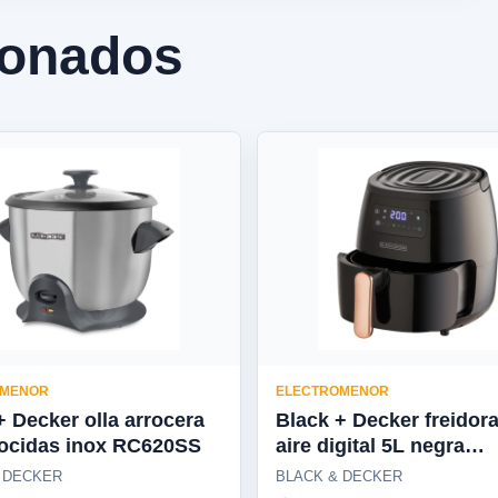
ionados
OMENOR
ELECTROMENOR
+ Decker olla arrocera
Black + Decker freidor
cocidas inox RC620SS
aire digital 5L negra
HFD5055B
 DECKER
BLACK & DECKER