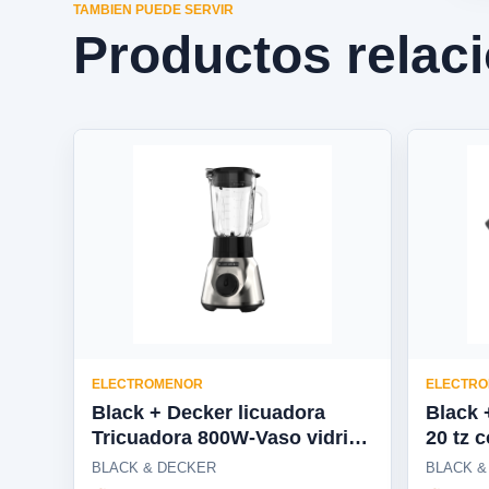
TAMBIEN PUEDE SERVIR
Productos relac
ELECTROMENOR
ELECTR
Black + Decker licuadora
Black 
Tricuadora 800W-Vaso vidrio
20 tz 
2 veloc - BL1686-0SDLA
BLACK & DECKER
BLACK &