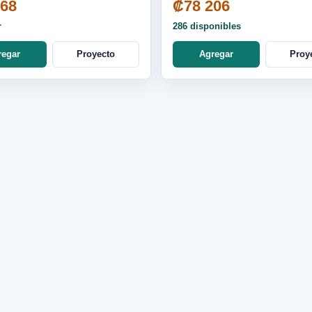
968
₡78 206
r
286 disponibles
regar
Proyecto
Agregar
Proy