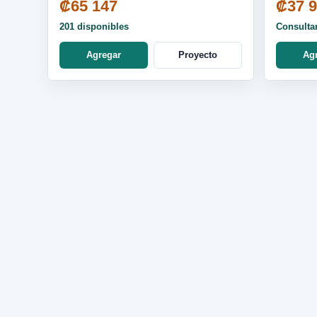
₡65 147
₡37 
201 disponibles
Consulta
Agregar
Proyecto
Ag