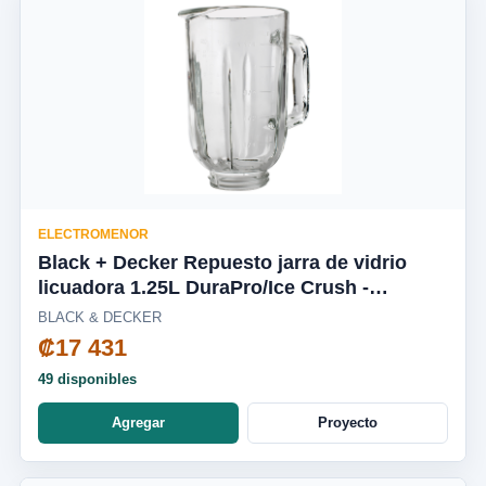
ELECTROMENOR
Black + Decker Repuesto jarra de vidrio
licuadora 1.25L DuraPro/Ice Crush -
BL2010WG-03LA
BLACK & DECKER
₡17 431
49 disponibles
Agregar
Proyecto