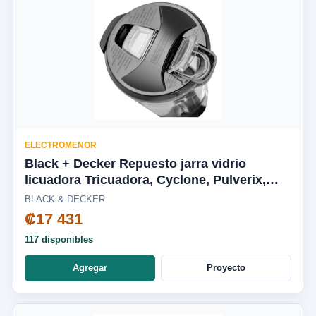
ELECTROMENOR
Black + Decker Repuesto jarra vidrio
licuadora Tricuadora, Cyclone, Pulverix,
Fusion Blade, silenciosa BL1650-04LA
BLACK & DECKER
₡17 431
117 disponibles
Agregar
Proyecto