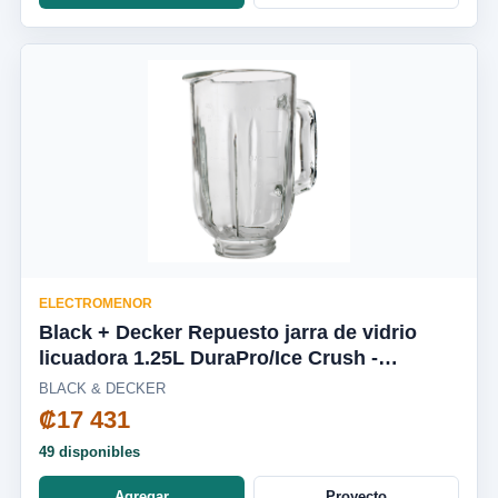
ELECTROMENOR
Black + Decker Repuesto jarra de vidrio
licuadora 1.25L DuraPro/Ice Crush -
BL2010WG-03LA
BLACK & DECKER
₡17 431
49 disponibles
Agregar
Proyecto