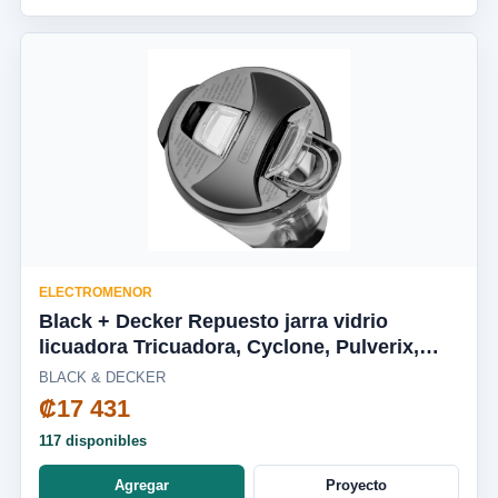
ELECTROMENOR
Black + Decker Repuesto jarra vidrio
licuadora Tricuadora, Cyclone, Pulverix,
Fusion Blade, silenciosa BL1650-04LA
BLACK & DECKER
₡17 431
117 disponibles
Agregar
Proyecto