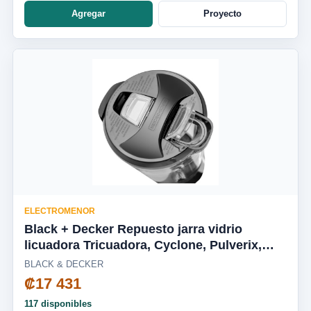
Agregar
Proyecto
ELECTROMENOR
Black + Decker Repuesto jarra vidrio
licuadora Tricuadora, Cyclone, Pulverix,
Fusion Blade, silenciosa BL1650-04LA
BLACK & DECKER
₡17 431
117 disponibles