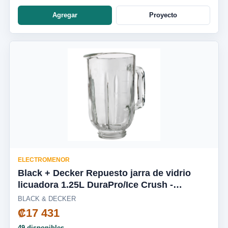
Agregar
Proyecto
ELECTROMENOR
Black + Decker Repuesto jarra de vidrio
licuadora 1.25L DuraPro/Ice Crush -
BL2010WG-03LA
BLACK & DECKER
₡17 431
49 disponibles