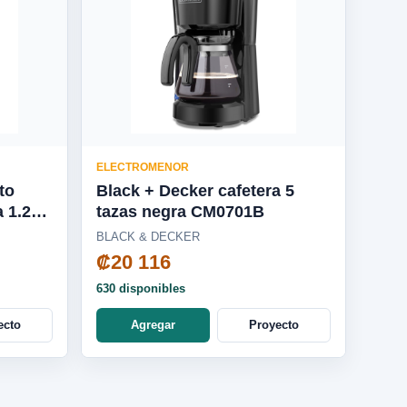
ELECTROMENOR
to
Black + Decker cafetera 5
a 1.25L
tazas negra CM0701B
BLACK & DECKER
₡20 116
630 disponibles
ecto
Agregar
Proyecto