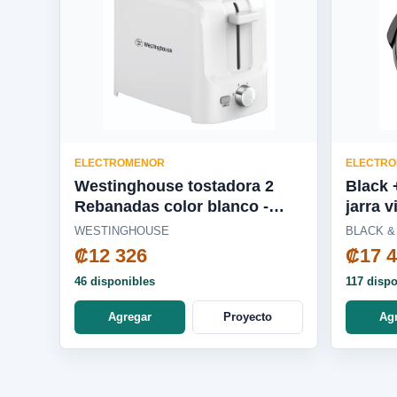
ELECTROMENOR
ELECTR
Westinghouse tostadora 2
Black 
Rebanadas color blanco -
jarra v
WKTTSL10
Tricua
WESTINGHOUSE
BLACK &
Fusion
₡12 326
₡17 
BL165
46 disponibles
117 disp
Agregar
Proyecto
Ag