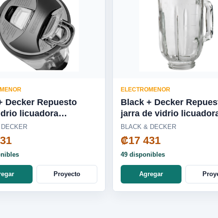
OMENOR
ELECTROMENOR
+ Decker Repuesto
Black + Decker Repues
idrio licuadora
jarra de vidrio licuador
dora, Cyclone, Pulverix,
DuraPro/Ice Crush -
 DECKER
BLACK & DECKER
 Blade, silenciosa
BL2010WG-03LA
431
₡17 431
0-04LA
onibles
49 disponibles
regar
Proyecto
Agregar
Proy