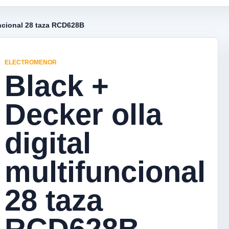
uncional 28 taza RCD628B
ELECTROMENOR
Black +
Decker olla
digital
multifuncional
28 taza
RCD628B