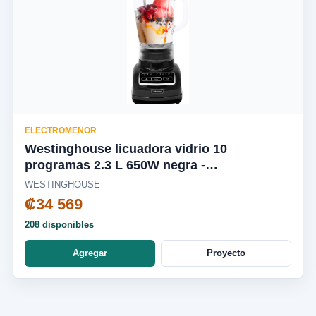
ELECTROMENOR
Westinghouse licuadora vidrio 10
programas 2.3 L 650W negra -
WKBEFL601BK
WESTINGHOUSE
₡34 569
208 disponibles
Agregar
Proyecto