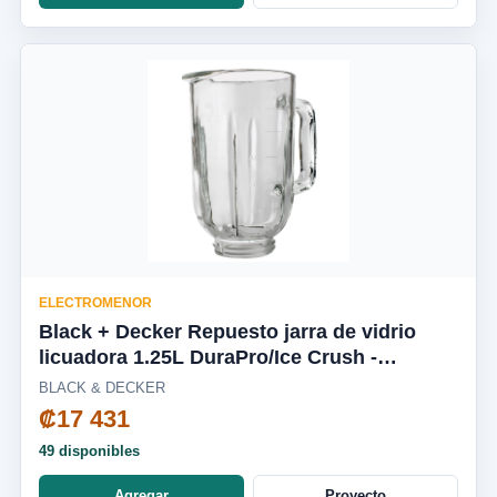
ELECTROMENOR
Black + Decker Repuesto jarra de vidrio
licuadora 1.25L DuraPro/Ice Crush -
BL2010WG-03LA
BLACK & DECKER
₡17 431
49 disponibles
Agregar
Proyecto