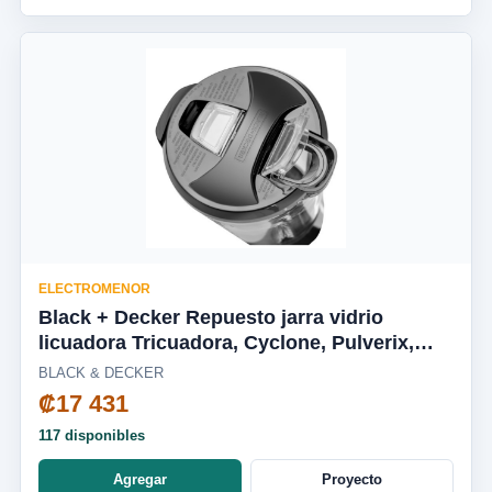
ELECTROMENOR
Black + Decker Repuesto jarra vidrio
licuadora Tricuadora, Cyclone, Pulverix,
Fusion Blade, silenciosa BL1650-04LA
BLACK & DECKER
₡17 431
117 disponibles
Agregar
Proyecto