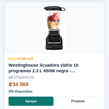
ELECTROMENOR
Westinghouse licuadora vidrio 10
programas 2.3 L 650W negra -
WKBEFL601BK
WESTINGHOUSE
₡34 569
209 disponibles
Agregar
Proyecto