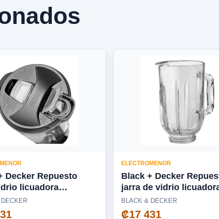
ionados
OMENOR
ELECTROMENOR
+ Decker Repuesto
Black + Decker Repues
idrio licuadora
jarra de vidrio licuador
dora, Cyclone, Pulverix,
DuraPro/Ice Crush -
 DECKER
BLACK & DECKER
 Blade, silenciosa
BL2010WG-03LA
431
₡17 431