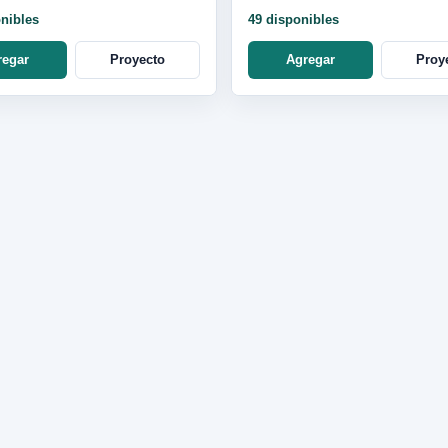
0-04LA
onibles
49 disponibles
regar
Proyecto
Agregar
Proy