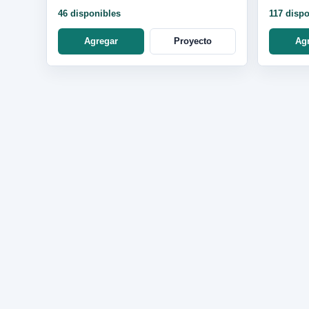
BL165
46 disponibles
117 disp
Agregar
Proyecto
Ag