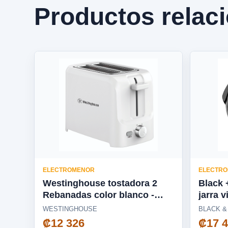
Productos relac
ELECTROMENOR
ELECTR
Westinghouse tostadora 2
Black 
Rebanadas color blanco -
jarra v
WKTTSL10
Tricua
WESTINGHOUSE
BLACK &
Fusion
₡12 326
₡17 