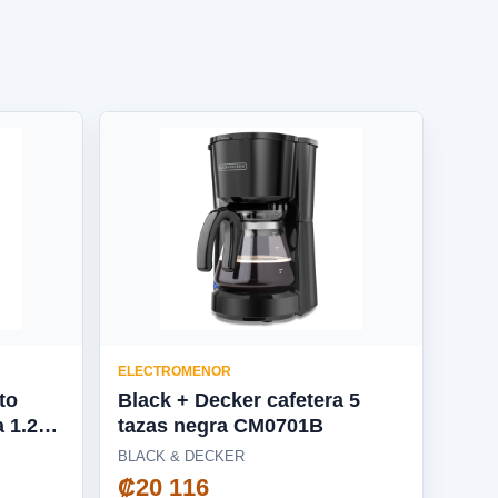
ELECTROMENOR
to
Black + Decker cafetera 5
a 1.25L
tazas negra CM0701B
BLACK & DECKER
₡20 116