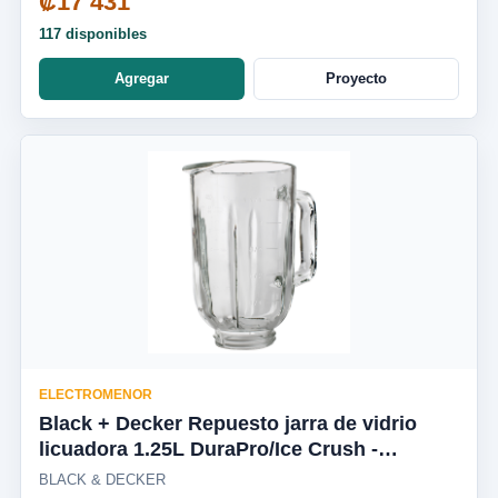
₡17 431
117 disponibles
Agregar
Proyecto
ELECTROMENOR
Black + Decker Repuesto jarra de vidrio
licuadora 1.25L DuraPro/Ice Crush -
BL2010WG-03LA
BLACK & DECKER