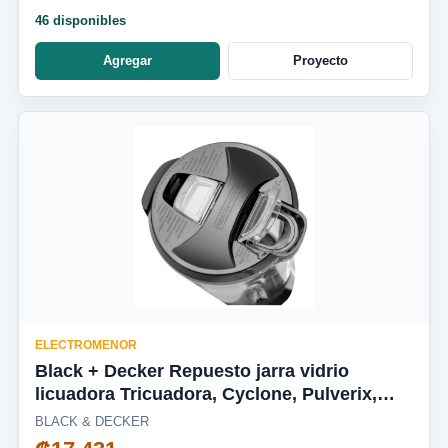
46 disponibles
Agregar
Proyecto
ELECTROMENOR
Black + Decker Repuesto jarra vidrio
licuadora Tricuadora, Cyclone, Pulverix,
Fusion Blade, silenciosa BL1650-04LA
BLACK & DECKER