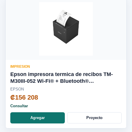
IMPRESION
Epson impresora termica de recibos TM-
M30III-052 Wi-Fi® + Bluetooth®
C31CK50052
EPSON
₡156 208
Consultar
Agregar
Proyecto