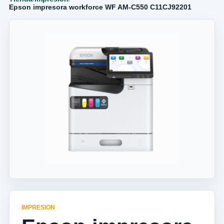
Epson impresora workforce WF AM-C550 C11CJ92201
IMPRESION