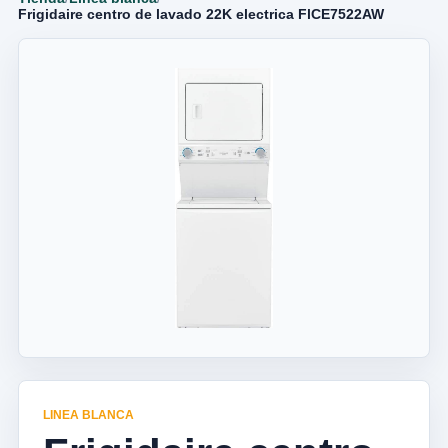
Frigidaire centro de lavado 22K electrica FlCE7522AW
LINEA BLANCA