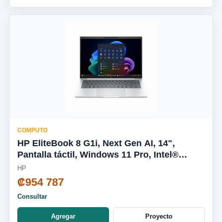
COMPUTO
HP EliteBook 8 G1i, Next Gen AI, 14",
Pantalla táctil, Windows 11 Pro, Intel®
Core™ Ultra 7, 32GB RAM, 1TB SSD,
HP
WUXGA D66VJLT
₡954 787
Consultar
Agregar
Proyecto