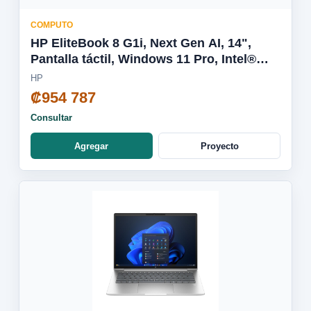
COMPUTO
HP EliteBook 8 G1i, Next Gen AI, 14",
Pantalla táctil, Windows 11 Pro, Intel®
Core™ Ultra 7, 32GB RAM, 1TB SSD,
HP
WUXGA D66VJLT
₡954 787
Consultar
Agregar
Proyecto