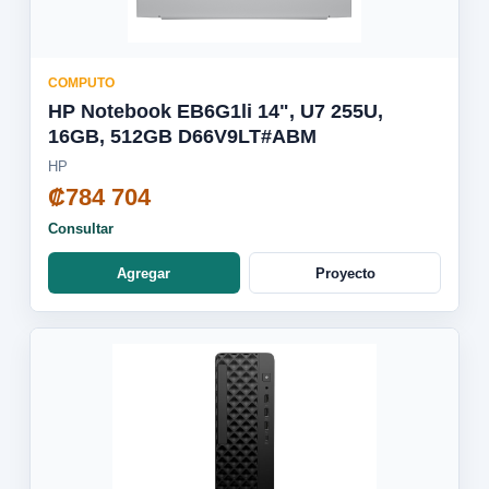
COMPUTO
HP Notebook EB6G1li 14", U7 255U,
16GB, 512GB D66V9LT#ABM
HP
₡784 704
Consultar
Agregar
Proyecto