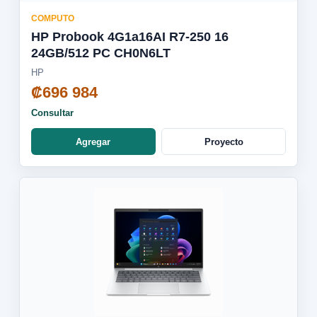
COMPUTO
HP Probook 4G1a16AI R7-250 16
24GB/512 PC CH0N6LT
HP
₡696 984
Consultar
Agregar
Proyecto