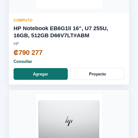
COMPUTO
HP Notebook EB6G1li 16", U7 255U,
16GB, 512GB D66V7LT#ABM
HP
₡790 277
Consultar
Agregar
Proyecto