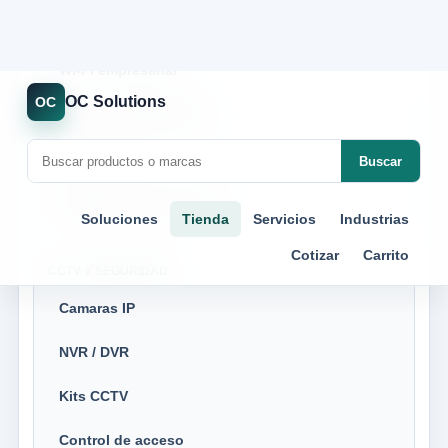
Access points
Wi-Fi empresarial
Enlaces inalambricos
Fibra optica
Cableado estructurado
CCTV Y SEGURIDAD
Camaras IP
NVR / DVR
Kits CCTV
Control de acceso