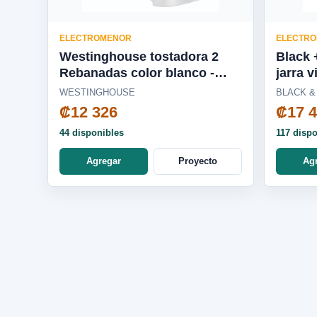
ELECTROMENOR
ELECTR
Westinghouse tostadora 2
Black 
Rebanadas color blanco -
jarra v
WKTTSL10
Tricua
WESTINGHOUSE
BLACK &
Fusion
₡12 326
₡17 
BL165
44 disponibles
117 disp
Agregar
Proyecto
Ag