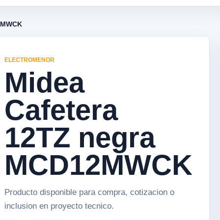
12MWCK
ELECTROMENOR
Midea
Cafetera
12TZ negra
MCD12MWCK
Producto disponible para compra, cotizacion o
inclusion en proyecto tecnico.