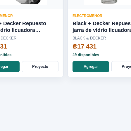
OMENOR
ELECTROMENOR
+ Decker Repuesto
Black + Decker Repues
idrio licuadora
jarra de vidrio licuador
dora, Cyclone, Pulverix,
DuraPro/Ice Crush -
 DECKER
BLACK & DECKER
 Blade, silenciosa
BL2010WG-03LA
431
₡17 431
0-04LA
onibles
49 disponibles
regar
Proyecto
Agregar
Proy