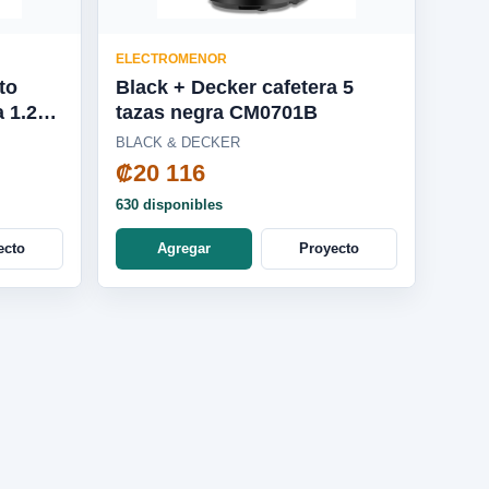
ELECTROMENOR
to
Black + Decker cafetera 5
a 1.25L
tazas negra CM0701B
BLACK & DECKER
₡20 116
630 disponibles
ecto
Agregar
Proyecto