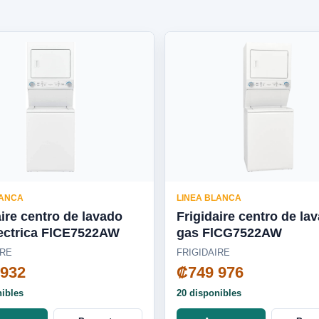
LANCA
LINEA BLANCA
aire centro de lavado
Frigidaire centro de la
ectrica FlCE7522AW
gas FlCG7522AW
IRE
FRIGIDAIRE
 932
₡749 976
nibles
20 disponibles