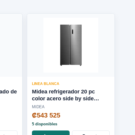
LINEA BLANCA
vado de
Midea refrigerador 20 pc
color acero side by side
inverter MDRS710FGM46
MIDEA
₡543 525
5 disponibles