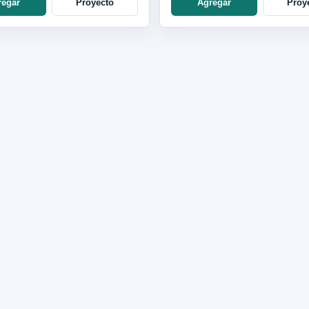
regar
Proyecto
Agregar
Proy