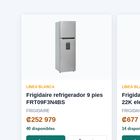
LINEA BLANCA
LINEA B
Frigidaire refrigerador 9 pies
Frigid
FRT09F3N4BS
22K el
FRIGIDAIRE
FRIGIDA
₡252 979
₡677
40 disponibles
14 dispo