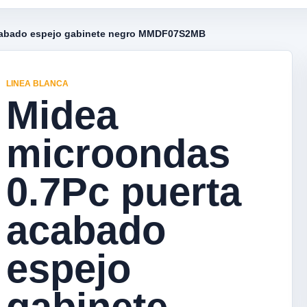
acabado espejo gabinete negro MMDF07S2MB
LINEA BLANCA
Midea
microondas
0.7Pc puerta
acabado
espejo
gabinete