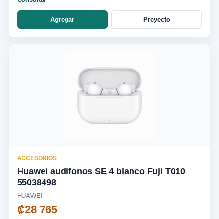
Agregar
Proyecto
ACCESORIOS
Huawei audifonos SE 4 blanco Fuji T010
55038498
HUAWEI
₡28 765