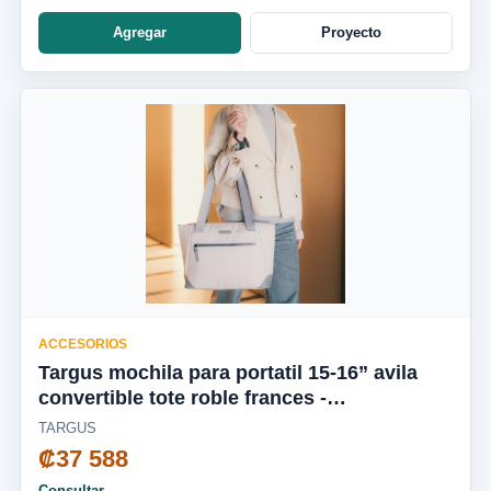
Agregar
Proyecto
ACCESORIOS
Targus mochila para portatil 15-16” avila
convertible tote roble frances -
TBA00113GL
TARGUS
₡37 588
Consultar