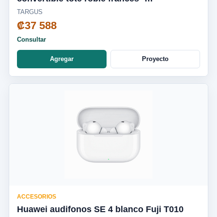
TBA00113GL
TARGUS
₡37 588
Consultar
Agregar
Proyecto
ACCESORIOS
Huawei audifonos SE 4 blanco Fuji T010