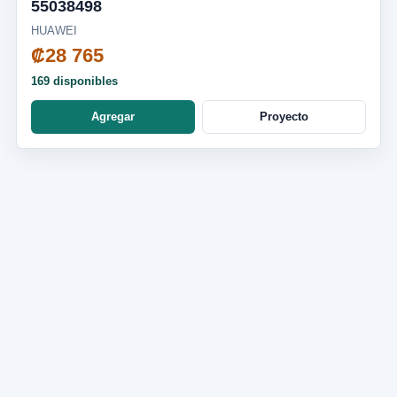
55038498
HUAWEI
₡28 765
169 disponibles
Agregar
Proyecto