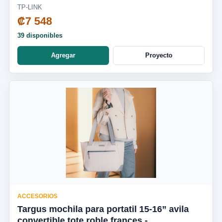
TP-LINK
₡7 548
39 disponibles
Agregar
Proyecto
ACCESORIOS
Targus mochila para portatil 15-16” avila
convertible tote roble frances -