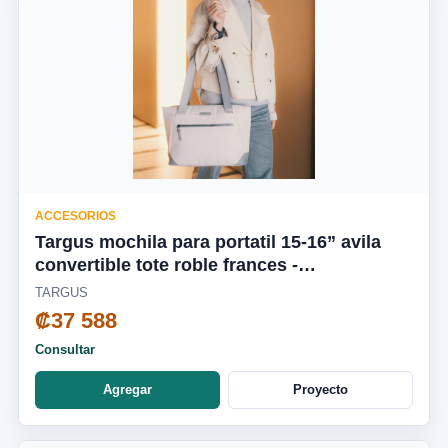
ACCESORIOS
Targus mochila para portatil 15-16” avila
convertible tote roble frances -
TBA00113GL
TARGUS
₡37 588
Consultar
Agregar
Proyecto