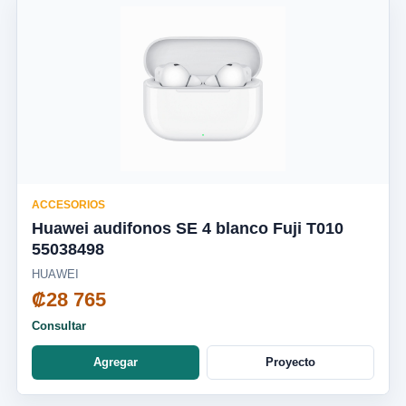
ACCESORIOS
Huawei audifonos SE 4 blanco Fuji T010
55038498
HUAWEI
₡28 765
Consultar
Agregar
Proyecto