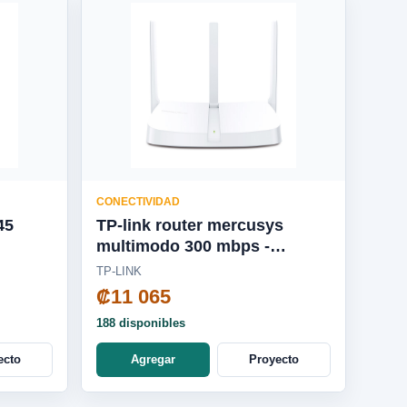
CONECTIVIDAD
45
TP-link router mercusys
multimodo 300 mbps -
MW306R
TP-LINK
₡11 065
188 disponibles
ecto
Agregar
Proyecto