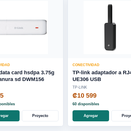
VIDAD
CONECTIVIDAD
 card hsdpa 3.75g
TP-link adaptador a RJ
usb / ranura sd DWM156
UE306 USB
TP-LINK
05
₡10 599
ponibles
60 disponibles
regar
Proyecto
Agregar
Proy