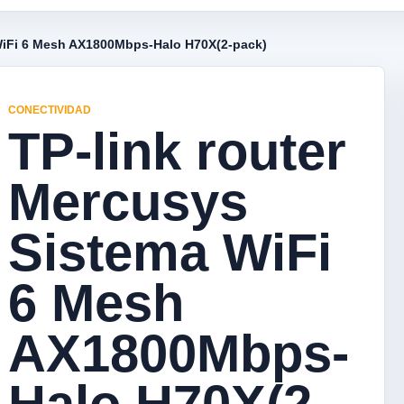
 WiFi 6 Mesh AX1800Mbps-Halo H70X(2-pack)
CONECTIVIDAD
TP-link router
Mercusys
Sistema WiFi
6 Mesh
AX1800Mbps-
Halo H70X(2-