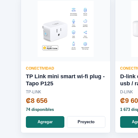
CONECTIVIDAD
CONECTI
TP Link mini smart wi-fi plug -
D-link data
Tapo P125
TP-LINK
D-LINK
₡8 656
₡9 6
74 disponibles
1 673 dis
Agregar
Proyecto
Ag