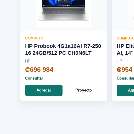
COMPUTO
COMPUT
HP Probook 4G1a16AI R7-250
HP Eli
16 24GB/512 PC CH0N6LT
AI, 14"
Window
HP
HP
Core™ 
₡696 984
₡954
1TB S
Consultar
Consulta
Agregar
Proyecto
Ag