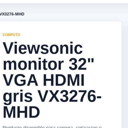
s VX3276-MHD
COMPUTO
Viewsonic
monitor 32"
VGA HDMI
gris VX3276-
MHD
Producto disponible para compra, cotizacion o