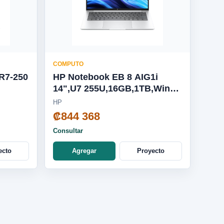
COMPUTO
R7-250
HP Notebook EB 8 AIG1i
14",U7 255U,16GB,1TB,Win11
Pro BS6H5LT
HP
₡844 368
Consultar
ecto
Agregar
Proyecto