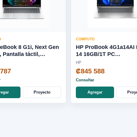
O
COMPUTO
teBook 8 G1i, Next Gen
HP ProBook 4G1a14AI 
, Pantalla táctil,
14 16GB/1T PC
s 11 Pro, Intel®
D66VQLT#ABM
HP
Ultra 7, 32GB RAM,
 787
₡845 588
SD, WUXGA D66VJLT
r
Consultar
regar
Proyecto
Agregar
Proy