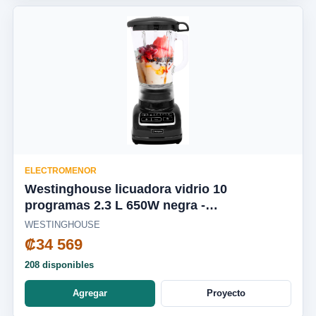
ELECTROMENOR
Westinghouse licuadora vidrio 10
programas 2.3 L 650W negra -
WKBEFL601BK
WESTINGHOUSE
₡34 569
208 disponibles
Agregar
Proyecto