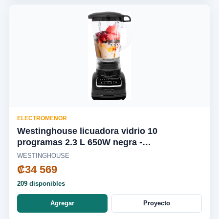
ELECTROMENOR
Westinghouse licuadora vidrio 10
programas 2.3 L 650W negra -
WKBEFL601BK
WESTINGHOUSE
₡34 569
209 disponibles
Agregar
Proyecto