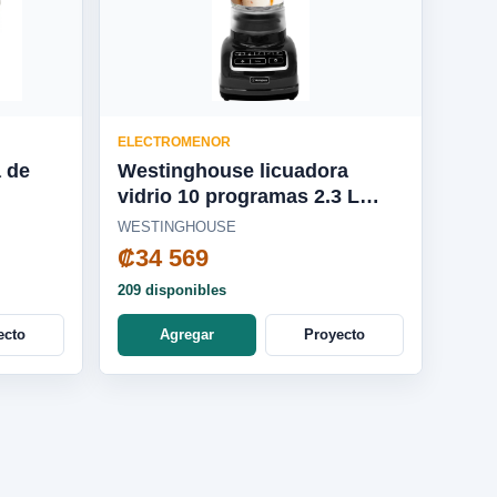
ELECTROMENOR
a de
Westinghouse licuadora
vidrio 10 programas 2.3 L
650W negra - WKBEFL601BK
WESTINGHOUSE
₡34 569
209 disponibles
ecto
Agregar
Proyecto