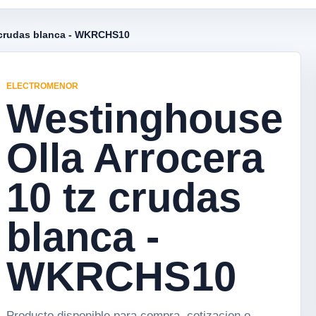
z crudas blanca - WKRCHS10
ELECTROMENOR
Westinghouse
Olla Arrocera
10 tz crudas
blanca -
WKRCHS10
Producto disponible para compra, cotizacion o