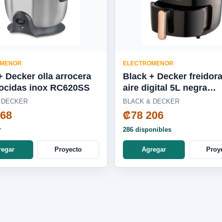
OMENOR
ELECTROMENOR
+ Decker olla arrocera
Black + Decker freidor
cocidas inox RC620SS
aire digital 5L negra
HFD5055B
 DECKER
BLACK & DECKER
968
₡78 206
r
286 disponibles
regar
Proyecto
Agregar
Proy