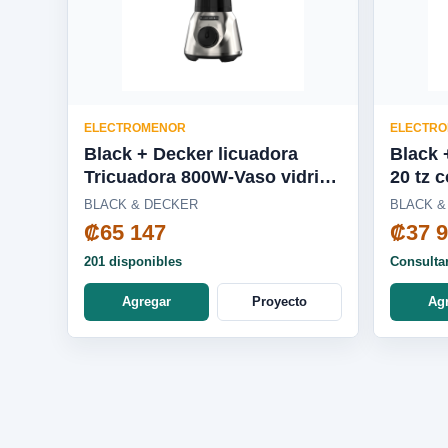
ELECTROMENOR
ELECTR
Black + Decker licuadora
Black 
Tricuadora 800W-Vaso vidrio
20 tz 
2 veloc - BL1686-0SDLA
BLACK & DECKER
BLACK &
₡65 147
₡37 
201 disponibles
Consulta
Agregar
Proyecto
Ag