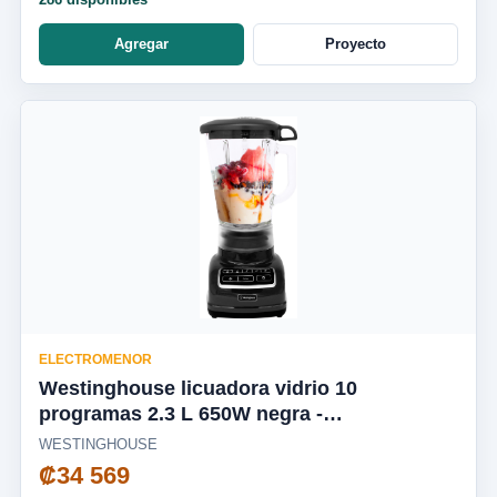
Agregar
Proyecto
ELECTROMENOR
Westinghouse licuadora vidrio 10
programas 2.3 L 650W negra -
WKBEFL601BK
WESTINGHOUSE
₡34 569