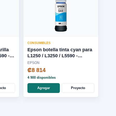
CONSUMIBLES
rilla
Epson botella tinta cyan para
L1250 / L3250 / L5590 -
T544220-AL
EPSON
₡8 814
4 900 disponibles
ecto
Agregar
Proyecto