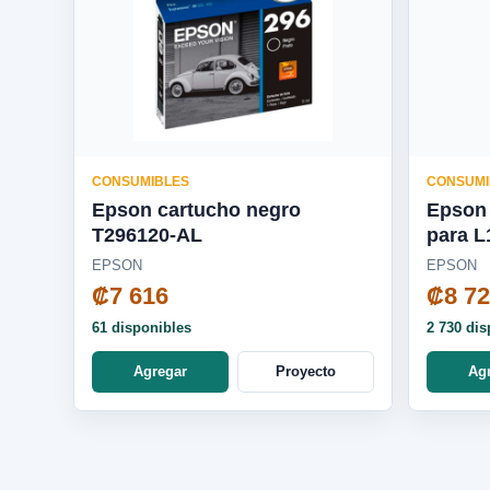
CONSUMIBLES
CONSUMI
Epson cartucho negro
Epson 
T296120-AL
para L1250 / L3250 / L5590 -
T5441
EPSON
EPSON
₡7 616
₡8 7
61 disponibles
2 730 dis
Agregar
Proyecto
Ag