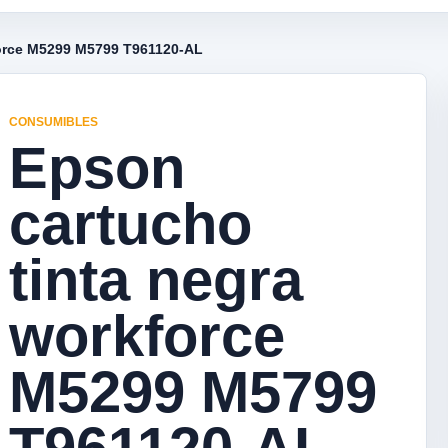
force M5299 M5799 T961120-AL
CONSUMIBLES
Epson
cartucho
tinta negra
workforce
M5299 M5799
T961120-AL