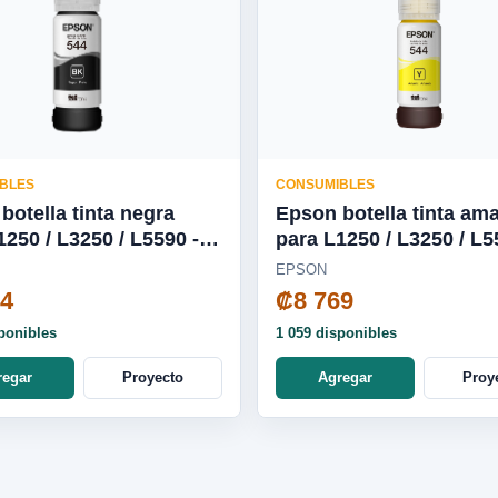
BLES
CONSUMIBLES
botella tinta negra
Epson botella tinta ama
para L1250 / L3250 / L5590 -
20-AL
T544420-AL
EPSON
24
₡8 769
ponibles
1 059 disponibles
regar
Proyecto
Agregar
Proy