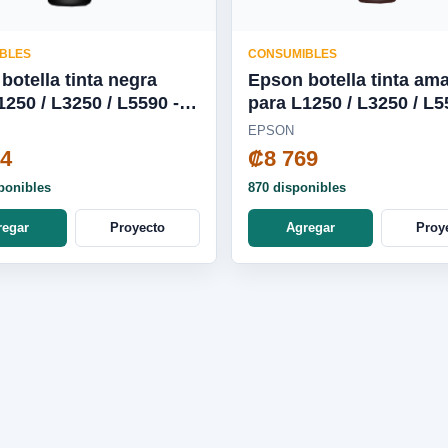
BLES
CONSUMIBLES
botella tinta negra
Epson botella tinta ama
para L1250 / L3250 / L5590 -
20-AL
T544420-AL
EPSON
24
₡8 769
ponibles
870 disponibles
regar
Proyecto
Agregar
Proy