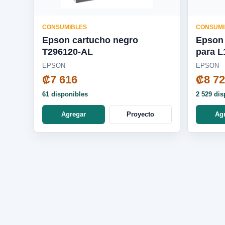
CONSUMIBLES
CONSUMI
Epson cartucho negro
Epson 
T296120-AL
para L1250 / L3250 / L5590 -
T5441
EPSON
EPSON
₡7 616
₡8 7
61 disponibles
2 529 dis
Agregar
Proyecto
Ag