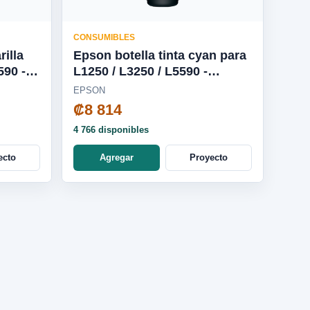
CONSUMIBLES
rilla
Epson botella tinta cyan para
L1250 / L3250 / L5590 -
T544220-AL
EPSON
₡8 814
4 766 disponibles
ecto
Agregar
Proyecto