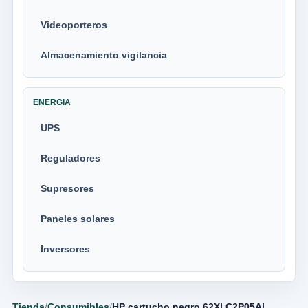
Videoporteros
Almacenamiento vigilancia
ENERGIA
UPS
Reguladores
Supresores
Paneles solares
Inversores
Tienda
/
Consumibles
/
HP cartucho negro 62Xl C2P05Al