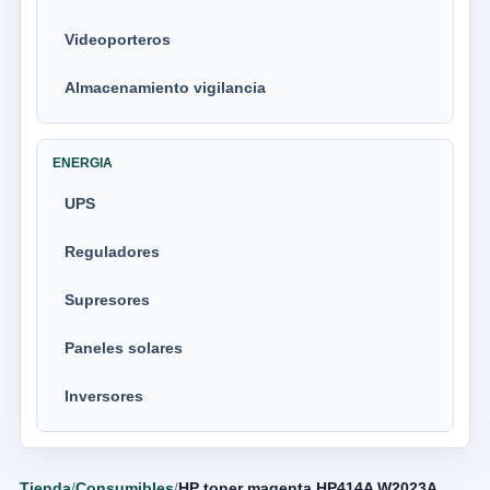
Videoporteros
Almacenamiento vigilancia
ENERGIA
UPS
Reguladores
Supresores
Paneles solares
Inversores
Tienda
/
Consumibles
/
HP toner magenta HP414A W2023A