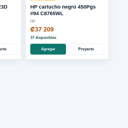
23D
HP cartucho negro 450Pgs
#94 C8765WL
HP
₡37 209
37 disponibles
ecto
Agregar
Proyecto