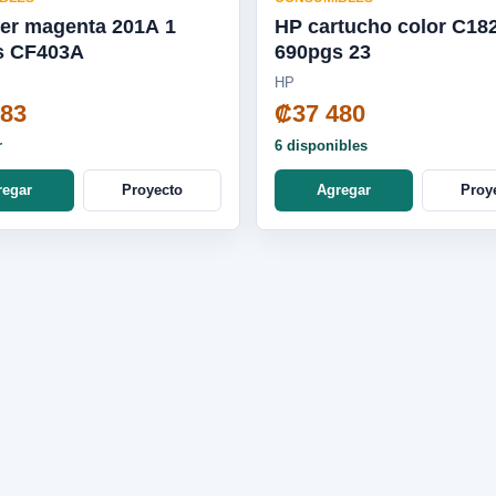
er magenta 201A 1
HP cartucho color C18
s CF403A
690pgs 23
HP
583
₡37 480
r
6 disponibles
regar
Proyecto
Agregar
Proy