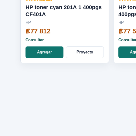
HP toner cyan 201A 1 400pgs
HP ton
CF401A
400pg
HP
HP
₡77 812
₡77 
Consultar
Consulta
Agregar
Proyecto
Ag