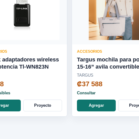
IOS
ACCESORIOS
k adaptadores wireless
Targus mochila para por
otencia Tl-WN823N
15-16” avila convertible
roble frances - TBA00
TARGUS
48
₡37 588
nibles
Consultar
regar
Proyecto
Agregar
Proy