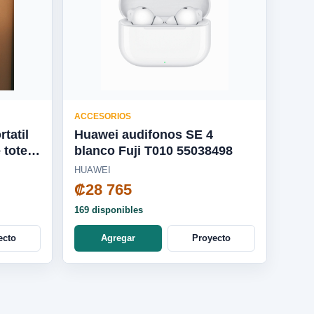
ACCESORIOS
tatil
Huawei audifonos SE 4
 tote
blanco Fuji T010 55038498
113GL
HUAWEI
₡28 765
169 disponibles
ecto
Agregar
Proyecto