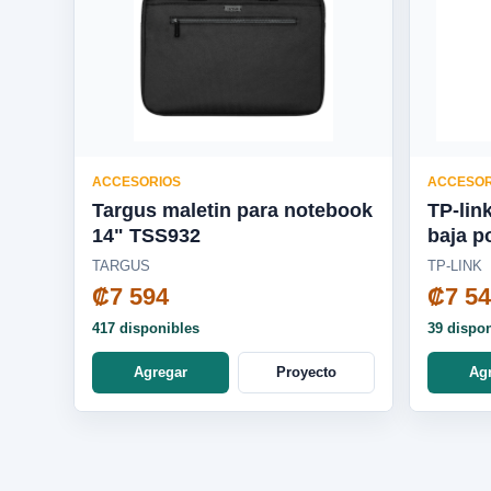
ACCESORIOS
ACCESOR
Targus maletin para notebook
TP-lin
14" TSS932
baja p
TARGUS
TP-LINK
₡7 594
₡7 5
417 disponibles
39 dispo
Agregar
Proyecto
Ag