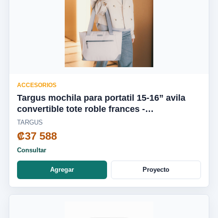
ACCESORIOS
Targus mochila para portatil 15-16” avila
convertible tote roble frances -
TBA00113GL
TARGUS
₡37 588
Consultar
Agregar
Proyecto