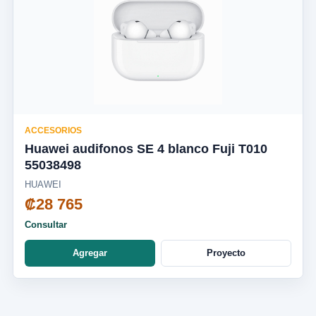
ACCESORIOS
Huawei audifonos SE 4 blanco Fuji T010
55038498
HUAWEI
₡28 765
Consultar
Agregar
Proyecto