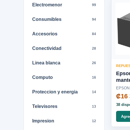
Electromenor
99
Consumibles
94
Accesorios
84
Conectividad
28
Linea blanca
26
REPUES
Epson
Computo
16
mant
T6712
EPSON
Proteccion y energia
14
6590/
₡16 
38 disp
Televisores
13
Agre
Impresion
12