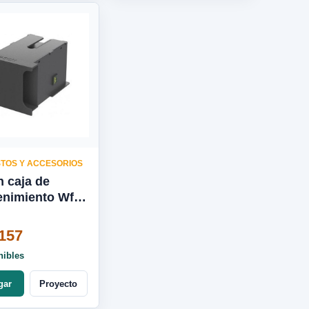
TOS Y ACCESORIOS
 caja de
nimiento Wf-
5190 T671000
157
nibles
gar
Proyecto