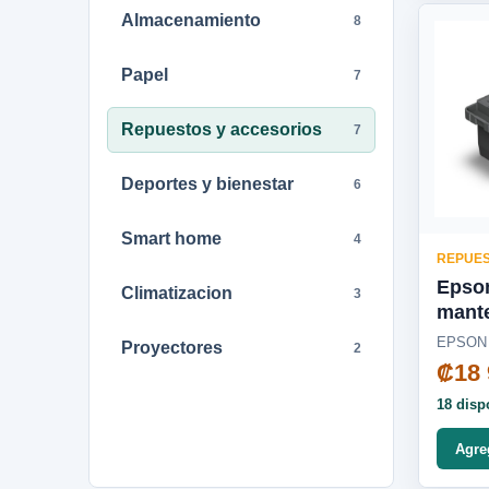
Almacenamiento
8
Papel
7
Repuestos y accesorios
7
Deportes y bienestar
6
Smart home
4
REPUES
Epson
Climatizacion
3
mant
L1515
EPSON
Proyectores
2
C12C
₡18 
18 disp
Agre