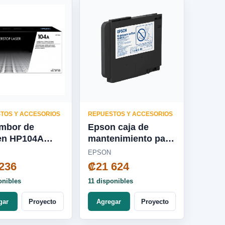
TOS Y ACCESORIOS
REPUESTOS Y ACCESORIOS
mbor de
Epson caja de
en HP104A
mantenimiento para
o W1104A
C4000 SJMB4000-
EPSON
C33S021601
236
₡21 624
onibles
11 disponibles
gar
Proyecto
Agregar
Proyecto