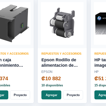
TOS Y ACCESORIOS
REPUESTOS Y ACCESORIOS
REPUES
 caja
Epson Rodillo de
HP ta
enimiento
alimentacion de
imag
00 para wf-
papel para bandeja
negr
EPSON
HP
8590
principal WF C-5000
374
₡10 882
₡51 
y M5000 -
onibles
10 disponibles
15 disp
C12C938261
gar
Proyecto
Agregar
Proyecto
Agre