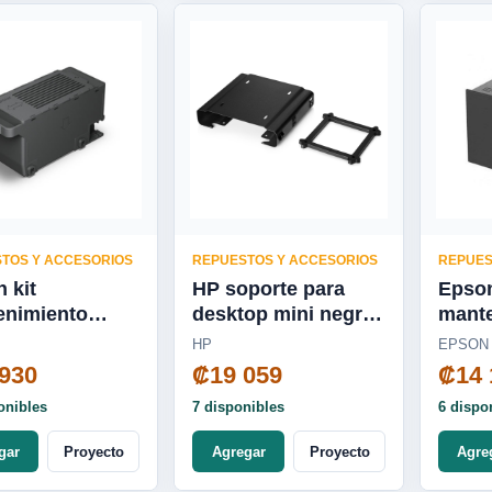
TOS Y ACCESORIOS
REPUESTOS Y ACCESORIOS
REPUES
 kit
HP soporte para
Epson
enimiento
desktop mini negro
mante
0 /L15160
13L67AA
5690/
HP
EPSON
934591
930
₡19 059
₡14 
onibles
7 disponibles
6 dispo
gar
Proyecto
Agregar
Proyecto
Agre